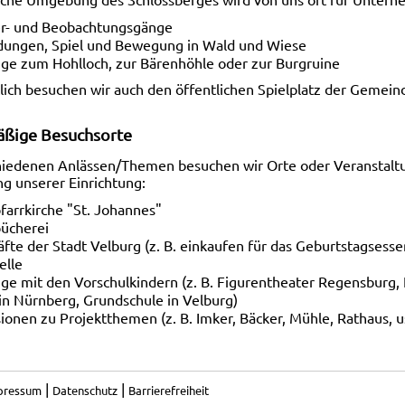
er- und Beobachtungsgänge
dungen, Spiel und Bewegung in Wald und Wiese
ge zum Hohlloch, zur Bärenhöhle oder zur Burgruine
lich besuchen wir auch den öffentlichen Spielplatz der Gemein
ßige Besuchsorte
hiedenen Anlässen/Themen besuchen wir Orte oder Veranstalt
 unserer Einrichtung:
farrkirche "St. Johannes"
bücherei
fte der Stadt Velburg (z. B. einkaufen für das Geburtstagsesse
elle
ge mit den Vorschulkindern (z. B. Figurentheater Regensburg, 
in Nürnberg, Grundschule in Velburg)
ionen zu Projektthemen (z. B. Imker, Bäcker, Mühle, Rathaus, u
|
|
pressum
Datenschutz
Barrierefreiheit