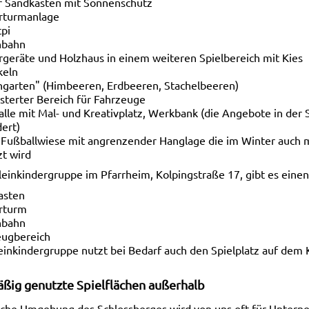
r Sandkasten mit Sonnenschutz
erturmanlage
tpi
hbahn
rgeräte und Holzhaus in einem weiteren Spielbereich mit Kies
keln
hgarten" (Himbeeren, Erdbeeren, Stachelbeeren)
sterter Bereich für Fahrzeuge
alle mit Mal- und Kreativplatz, Werkbank (die Angebote in der
ert)
Fußballwiese mit angrenzender Hanglage die im Winter auch m
t wird
leinkindergruppe im Pfarrheim, Kolpingstraße 17, gibt es eine
asten
erturm
hbahn
eugbereich
einkindergruppe nutzt bei Bedarf auch den Spielplatz auf dem
ßig genutzte Spielflächen außerhalb
liche Umgebung des Schlossberges wird von uns oft für Unter