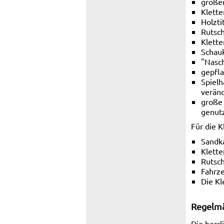
große
Klett
Holzti
Rutsc
Klette
Schau
"Nasc
gepfla
Spielh
veränd
große 
genutz
Für die K
Sandk
Klett
Rutsc
Fahrz
Die Kl
Regelmä
Die herr