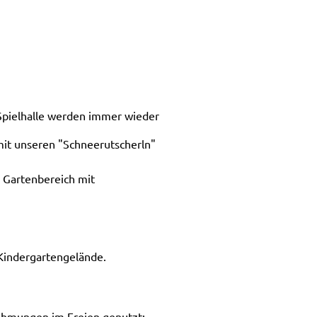
 Spielhalle werden immer wieder
it unseren "Schneerutscherln"
n Gartenbereich mit
 Kindergartengelände.
nehmungen im Freien genutzt: