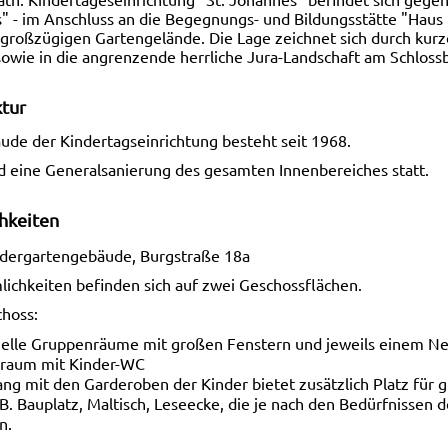
" - im Anschluss an die Begegnungs- und Bildungsstätte "Hau
 großzügigen Gartengelände. Die Lage zeichnet sich durch k
sowie in die angrenzende herrliche Jura-Landschaft am Schloss
ktur
ude der Kindertagseinrichtung besteht seit 1968.
d eine Generalsanierung des gesamten Innenbereiches statt.
hkeiten
ndergartengebäude, Burgstraße 18a
lichkeiten befinden sich auf zwei Geschossflächen.
hoss:
helle Gruppenräume mit großen Fenstern und jeweils einem N
raum mit Kinder-WC
ng mit den Garderoben der Kinder bietet zusätzlich Platz für
 B. Bauplatz, Maltisch, Leseecke, die je nach den Bedürfnissen
n.