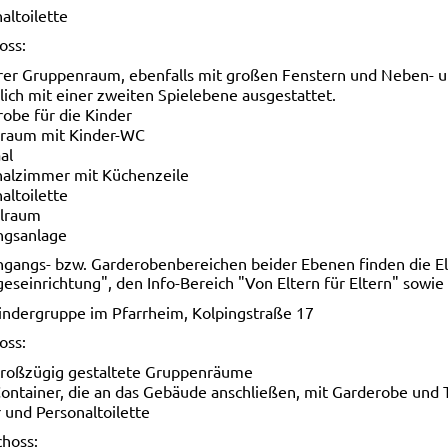
altoilette
oss:
er Gruppenraum, ebenfalls mit großen Fenstern und Neben- un
lich mit einer zweiten Spielebene ausgestattet.
obe für die Kinder
raum mit Kinder-WC
al
nalzimmer mit Küchenzeile
altoilette
llraum
ngsanlage
ingangs- bzw. Garderobenbereichen beider Ebenen finden die El
geseinrichtung", den Info-Bereich "Von Eltern für Eltern" sow
indergruppe im Pfarrheim, Kolpingstraße 17
oss:
großzügig gestaltete Gruppenräume
ontainer, die an das Gebäude anschließen, mit Garderobe und T
 und Personaltoilette
hoss: