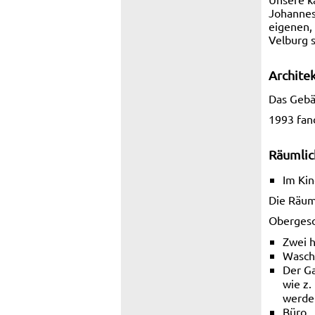
Johannes
eigenen,
Velburg 
Archite
Das Gebä
1993 fan
Räumlic
Im Ki
Die Räum
Obergesc
Zwei 
Wasch
Der Ga
wie z.
werde
Büro