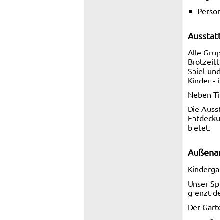
Perso
Ausstat
Alle Grup
Brotzeitt
Spiel-un
Kinder -
Neben Ti
Die Ausst
Entdecku
bietet.
Außena
Kinderga
Unser Spi
grenzt de
Der Garte