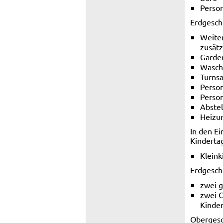
Person
Erdgesch
Weiter
zusätz
Garder
Wasch
Turnsa
Perso
Person
Abste
Heizu
In den E
Kinderta
Kleink
Erdgesch
zwei 
zwei C
Kinder
Obergesc