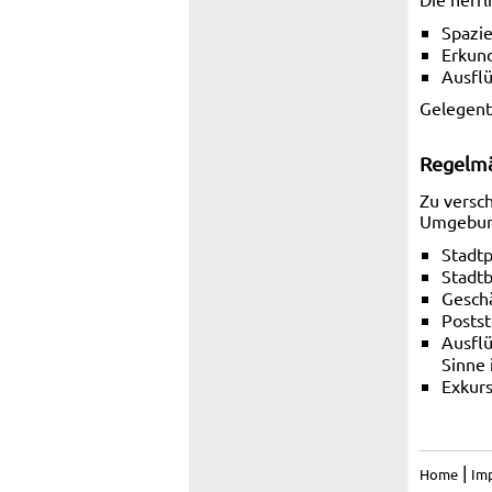
Spazi
Erkun
Ausflü
Gelegent
Regelmä
Zu versc
Umgebung
Stadtp
Stadt
Geschä
Postst
Ausflü
Sinne 
Exkurs
|
Home
Im