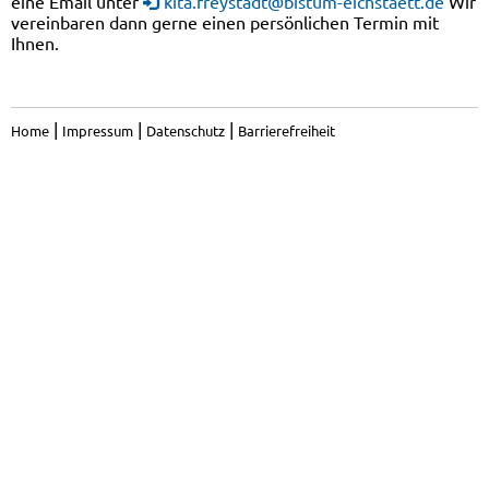
eine Email unter
kita.freystadt@bistum-eichstaett.de
Wir
vereinbaren dann gerne einen persönlichen Termin mit
Ihnen.
|
|
|
Home
Impressum
Datenschutz
Barrierefreiheit