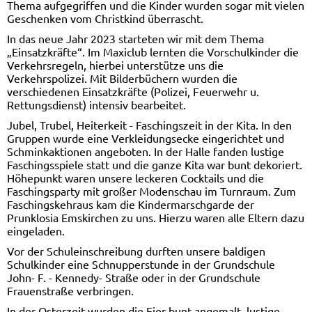
Thema aufgegriffen und die Kinder wurden sogar mit vielen
Geschenken vom Christkind überrascht.
In das neue Jahr 2023 starteten wir mit dem Thema
„Einsatzkräfte“. Im Maxiclub lernten die Vorschulkinder die
Verkehrsregeln, hierbei unterstütze uns die
Verkehrspolizei. Mit Bilderbüchern wurden die
verschiedenen Einsatzkräfte (Polizei, Feuerwehr u.
Rettungsdienst) intensiv bearbeitet.
Jubel, Trubel, Heiterkeit - Faschingszeit in der Kita. In den
Gruppen wurde eine Verkleidungsecke eingerichtet und
Schminkaktionen angeboten. In der Halle fanden lustige
Faschingsspiele statt und die ganze Kita war bunt dekoriert.
Höhepunkt waren unsere leckeren Cocktails und die
Faschingsparty mit großer Modenschau im Turnraum. Zum
Faschingskehraus kam die Kindermarschgarde der
Prunklosia Emskirchen zu uns. Hierzu waren alle Eltern dazu
eingeladen.
Vor der Schuleinschreibung durften unsere baldigen
Schulkinder eine Schnupperstunde in der Grundschule
John- F. - Kennedy- Straße oder in der Grundschule
Frauenstraße verbringen.
In der Osterzeit wurden die Eier bunt angemalt, lustige