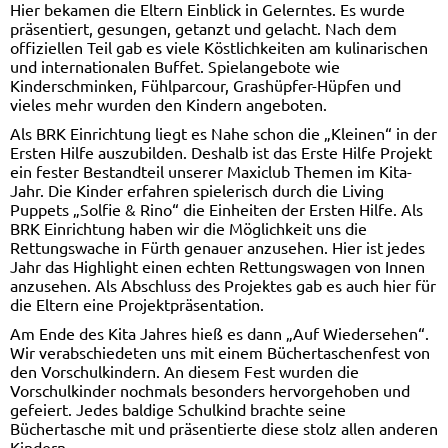
Hier bekamen die Eltern Einblick in Gelerntes. Es wurde
präsentiert, gesungen, getanzt und gelacht. Nach dem
offiziellen Teil gab es viele Köstlichkeiten am kulinarischen
und internationalen Buffet. Spielangebote wie
Kinderschminken, Fühlparcour, Grashüpfer-Hüpfen und
vieles mehr wurden den Kindern angeboten.
Als BRK Einrichtung liegt es Nahe schon die „Kleinen“ in der
Ersten Hilfe auszubilden. Deshalb ist das Erste Hilfe Projekt
ein fester Bestandteil unserer Maxiclub Themen im Kita-
Jahr. Die Kinder erfahren spielerisch durch die Living
Puppets „Solfie & Rino“ die Einheiten der Ersten Hilfe. Als
BRK Einrichtung haben wir die Möglichkeit uns die
Rettungswache in Fürth genauer anzusehen. Hier ist jedes
Jahr das Highlight einen echten Rettungswagen von Innen
anzusehen. Als Abschluss des Projektes gab es auch hier für
die Eltern eine Projektpräsentation.
Am Ende des Kita Jahres hieß es dann „Auf Wiedersehen“.
Wir verabschiedeten uns mit einem Büchertaschenfest von
den Vorschulkindern. An diesem Fest wurden die
Vorschulkinder nochmals besonders hervorgehoben und
gefeiert. Jedes baldige Schulkind brachte seine
Büchertasche mit und präsentierte diese stolz allen anderen
Kindern.