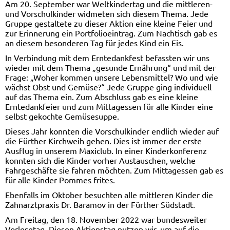
Am 20. September war Weltkindertag und die mittleren-
und Vorschulkinder widmeten sich diesem Thema. Jede
Gruppe gestaltete zu dieser Aktion eine kleine Feier und
zur Erinnerung ein Portfolioeintrag. Zum Nachtisch gab es
an diesem besonderen Tag für jedes Kind ein Eis.
In Verbindung mit dem Erntedankfest befassten wir uns
wieder mit dem Thema „gesunde Ernährung“ und mit der
Frage: „Woher kommen unsere Lebensmittel? Wo und wie
wächst Obst und Gemüse?“ Jede Gruppe ging individuell
auf das Thema ein. Zum Abschluss gab es eine kleine
Erntedankfeier und zum Mittagessen für alle Kinder eine
selbst gekochte Gemüsesuppe.
Dieses Jahr konnten die Vorschulkinder endlich wieder auf
die Fürther Kirchweih gehen. Dies ist immer der erste
Ausflug in unserem Maxiclub. In einer Kinderkonferenz
konnten sich die Kinder vorher Austauschen, welche
Fahrgeschäfte sie fahren möchten. Zum Mittagessen gab es
für alle Kinder Pommes frites.
Ebenfalls im Oktober besuchten alle mittleren Kinder die
Zahnarztpraxis Dr. Baramov in der Fürther Südstadt.
Am Freitag, den 18. November 2022 war bundesweiter
Vorlesetag. Diesen Aktionstag nutzen wir, um auf die