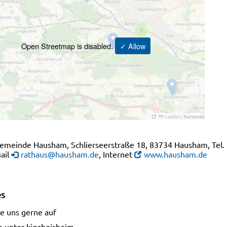
Open Streetmap is disabled.
✓ Allow
emeinde Hausham, Schlierseerstraße 18, 83734 Hausham, Tel. (0
ail
rathaus@hausham.de
, Internet
www.hausham.de
es
ie uns gerne auf
m unter kigabeisheim