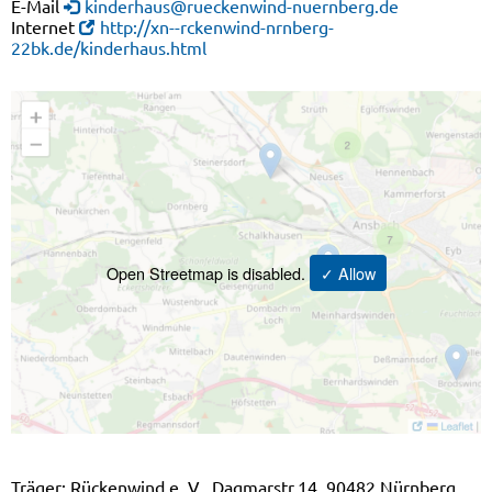
E-Mail
kinderhaus@rueckenwind-nuernberg.de
Internet
http://xn--rckenwind-nrnberg-
22bk.de/kinderhaus.html
Open Streetmap is disabled.
✓ Allow
Träger: Rückenwind e. V., Dagmarstr.14, 90482 Nürnberg,