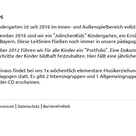
es
dergarten ist seit 2016 im Innen- und Außenspielbereich vollst
tember 2016 sind wir ein "JolinchenKids"-Kindergarten, ein 
ayern. Diese Leitlinien fließen noch immer in unsere pädagogi
ber 2012 führen wir für alle Kinder ein "Portfolio". Eine Doku
chritte der Kinder bildhaft festzuhalten. Hier fällt eine jährli
inaus findet bei uns 1x wöchentlich elementare Musikerziehu
agogen statt. Es gibt 2 Intensivgruppen und 1 Allgemeingrup
eder-CD erscheinen.
|
|
pressum
Datenschutz
Barrierefreiheit