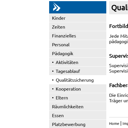
Qual
Kinder
Fortbil
Zeiten
Finanzielles
Jede Mit
pädagogis
Personal
Pädagogik
Supervi
Aktivitäten
Supervis
Supervis
Tagesablauf
Qualitätssicherung
Fachber
Kooperation
Die Einr
Eltern
Träger un
Räumlichkeiten
Essen
|
Home
Im
Platzbewerbung