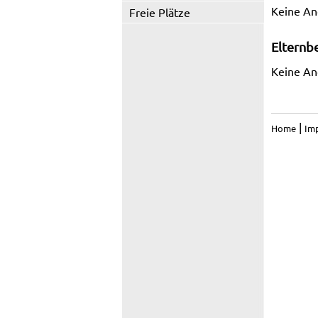
Keine A
Freie Plätze
Elternb
Keine A
|
Home
Im