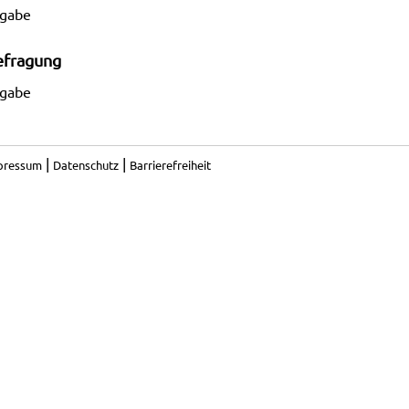
ngabe
efragung
ngabe
|
|
pressum
Datenschutz
Barrierefreiheit