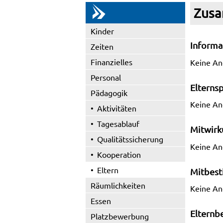
Zusa
Kinder
Informa
Zeiten
Finanzielles
Keine A
Personal
Elterns
Pädagogik
Keine A
Aktivitäten
Tagesablauf
Mitwirk
Qualitätssicherung
Keine A
Kooperation
Eltern
Mitbes
Räumlichkeiten
Keine A
Essen
Elternbe
Platzbewerbung