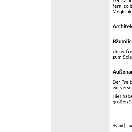
fern, so 
Möglichk
Archite
Räumlic
Unser fr
zum Spie
Außena
Der Frei
wir versu
Hier habe
großen S
|
Home
Im