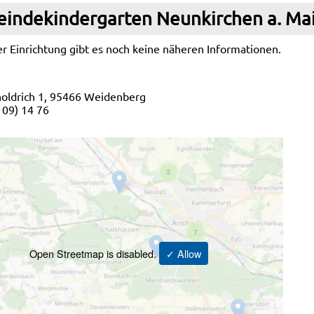
indekindergarten Neunkirchen a. Ma
r Einrichtung gibt es noch keine näheren Informationen.
ldrich 1, 95466 Weidenberg
2 09) 14 76
Open Streetmap is disabled.
✓ Allow