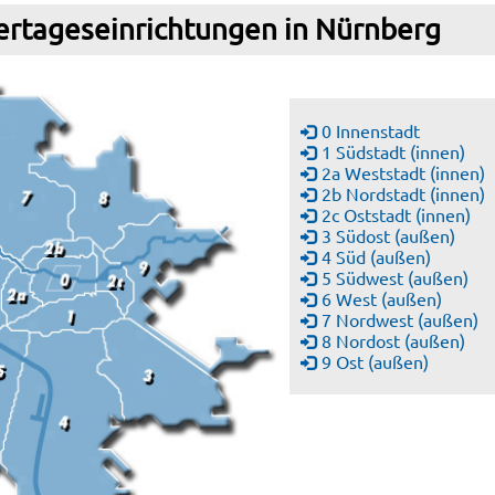
ertageseinrichtungen in Nürnberg
0 Innenstadt
1 Südstadt (innen)
2a Weststadt (innen)
2b Nordstadt (innen)
2c Oststadt (innen)
3 Südost (außen)
4 Süd (außen)
5 Südwest (außen)
6 West (außen)
7 Nordwest (außen)
8 Nordost (außen)
9 Ost (außen)