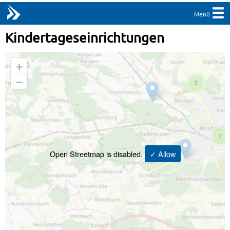
Menü
Kindertageseinrichtungen
Open Streetmap is disabled.
✓ Allow