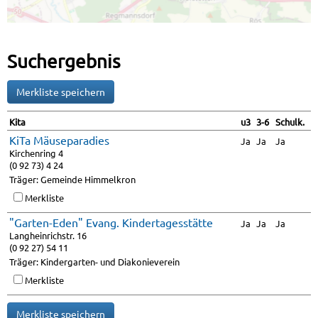
Suchergebnis
Kita
u3
3-6
Schulk.
KiTa Mäuseparadies
Ja
Ja
Ja
Kirchenring 4
(0 92 73) 4 24
Träger: Gemeinde Himmelkron
Merkliste
"Garten-Eden" Evang. Kindertagesstätte
Ja
Ja
Ja
Langheinrichstr. 16
(0 92 27) 54 11
Träger: Kindergarten- und Diakonieverein
Merkliste