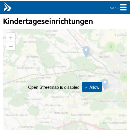
Menü
Kindertageseinrichtungen
Open Streetmap is disabled.
✓ Allow